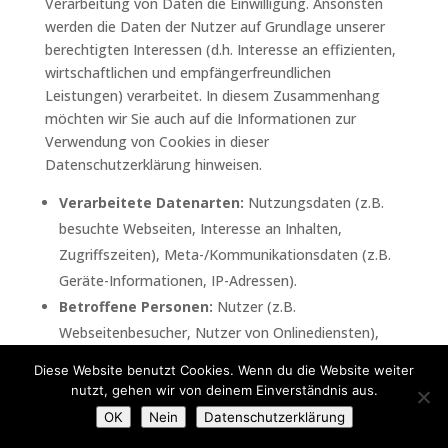
Verarbeitung von Daten die Einwilligung. Ansonsten
werden die Daten der Nutzer auf Grundlage unserer
berechtigten Interessen (d.h. Interesse an effizienten,
wirtschaftlichen und empfängerfreundlichen
Leistungen) verarbeitet. In diesem Zusammenhang
möchten wir Sie auch auf die Informationen zur
Verwendung von Cookies in dieser
Datenschutzerklärung hinweisen.
Verarbeitete Datenarten:
Nutzungsdaten (z.B.
besuchte Webseiten, Interesse an Inhalten,
Zugriffszeiten), Meta-/Kommunikationsdaten (z.B.
Geräte-Informationen, IP-Adressen).
Betroffene Personen:
Nutzer (z.B.
Webseitenbesucher, Nutzer von Onlinediensten),
Interessenten.
Diese Website benutzt Cookies. Wenn du die Website weiter
Zwecke der Verarbeitung:
Tracking (z.B.
nutzt, gehen wir von deinem Einverständnis aus.
interessens-/verhaltensbezogenes Profiling,
OK
Nein
Datenschutzerklärung
Nutzung von Cookies), Remarketing,