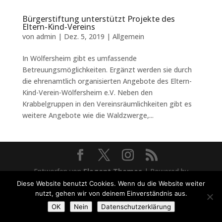
Bürgerstiftung unterstützt Projekte des
Eltern-Kind-Vereins
von
admin
|
Dez. 5, 2019
|
Allgemein
In Wölfersheim gibt es umfassende
Betreuungsmöglichkeiten. Ergänzt werden sie durch
die ehrenamtlich organisierten Angebote des Eltern-
Kind-Verein-Wölfersheim e.V. Neben den
Krabbelgruppen in den Vereinsräumlichkeiten gibt es
weitere Angebote wie die Waldzwerge,...
Entworfen von
Elegant Themes
| Powered by
WordPress
Diese Website benutzt Cookies. Wenn du die Website weiter
nutzt, gehen wir von deinem Einverständnis aus.
OK
Nein
Datenschutzerklärung